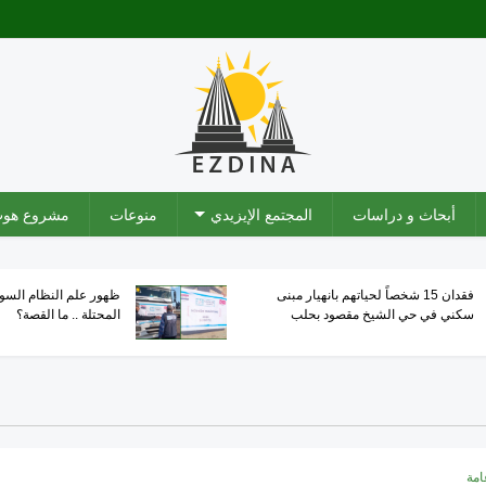
أبحاث و دراسات
المجتمع الإيزيدي
منوعات
مشروع هو
فقدان 15 شخصاً لحياتهم بانهيار مبنى
ظهور علم النظام الس
سكني في حي الشيخ مقصود بحلب
المحتلة .. ما القصة؟
امة