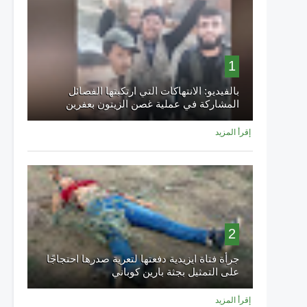
1
بالفيديو: الانتهاكات التي ارتكبتها الفصائل
المشاركة في عملية غصن الزيتون بعفرين
إقرأ المزيد
2
جرأة فتاة ايزيدية دفعتها لتعرية صدرها احتجاجًا
على التمثيل بجثة بارين كوباني
إقرأ المزيد