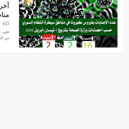
آخر
منا
0
حلب – 
من الحالات الـ 16 المسجلة ب