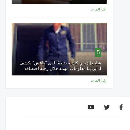
إقرأ المزيد
5
شاب إيزيدي كان مختطفًا لدى "داعش" يكشف
لـ ايزدينا معلومات مهمة خلال رحلة اختطافه
إقرأ المزيد