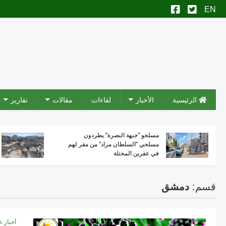
الرئيسية
الأخبار
لقاءات
مقالات
تقارير
مسلحو "جبهة النصرة" يطردون
مسلحي "السلطان مراد" من مقر لهم
في عفرين المحتلة
قسم:
دمشق
أخبار ع