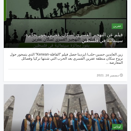
عفرين
فيلم عن التهجير القسري لسكان عفرين يفوز بجائزة
سينمائية في فلسطين
زين العابدين حسين-حلب/ ايزدينا حصل فيلم "القافلة-Kerwan" الذي يتمحور حول
نزوح سكان منطقة عفرين القسري بعد الحرب التي شنتها تركيا وفصائل
المعارضة ...
ديسمبر 16, 2021
كوباني