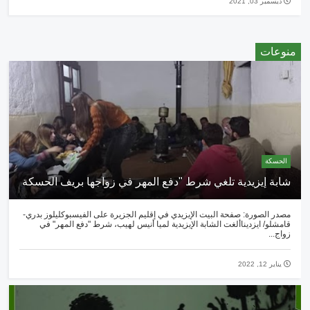
ديسمبر 03, 2021
منوعات
الحسكة
شابة إيزيدية تلغي شرط "دفع المهر في زواجها بريف الحسكة
مصدر الصورة: صفحة البيت الإيزيدي في إقليم الجزيرة على الفيسبوكليلوز بدري-
قامشلو/ ايزديناألغت الشابة الإيزيدية لميا أنيس لهيب، شرط "دفع المهر" في
زواج...
يناير 12, 2022