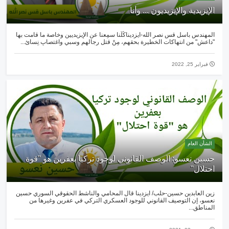
الإيزيدية والإيزيديون ... وأنا
المهندس باسل قس نصر الله-ايزديناكُلُّنا سمِعنا عن الإيزيديين وخاصة ما قامت بها
"داعش" من انتهاكات الخطيرة بحقهم، مِنْ قتلِ رجالهم وسبيِ واغتصابِ نِسائ...
فبراير 25, 2022
الشأن العام
حسين نعسو: الوصف القانوني لوجود تركيا بعفرين هو "قوة
احتلال"
زين العابدين حسين-حلب/ ايزدينا قال المحامي والناشط الحقوقي السوري حسين
نعسو، إن التوصيف القانوني للوجود العسكري التركي في عفرين وغيرها من
المناطق...