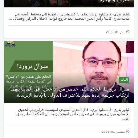
ليلوز بدري- قامشلو/ ايزدينا يحلم آرا كشيشيان، بالعودة إلى مسقط رأسه، في
مدينة سري كانيه/ رأس العين المحتلة، بعد خروج قوات الاحتلال التركي وفصائل ...
يناير 01, 2022
ألمانيا
ميرآل بروردا: الحكم على عنصر من "داعش" في ألمانيا بتهمة
ارتكاب جريمة إبادة يمهد للاعتراف الدولي بالإبادة الإيزيدية
ليلوز بدري- قامشلو/ ايزدينا قال المدير التنفيذي لمؤسسة فراترنيتي لحقوق
الإنسان، ميرآل بروردا، في تصريح خاص لموقع ايزدينا، إن ‏الحكم الصادر بحق
عر...
ديسمبر 01, 2021