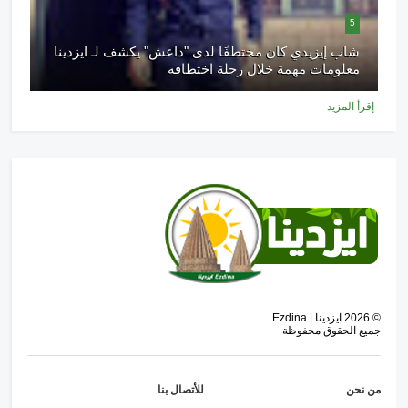
5
شاب إيزيدي كان مختطفًا لدى "داعش" يكشف لـ ايزدينا
معلومات مهمة خلال رحلة اختطافه
إقرأ المزيد
©
2026
ايزدينا | Ezdina
جميع الحقوق محفوظة
من نحن
للأتصال بنا