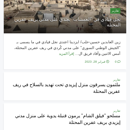
تقارير
نجل قيادي في "العمشات" يعتدي على مدني بريف عفرين
المحتلة
زين العابدين حسين-حلب/ ايزدينا اعتدى نجل قيادي في ما يسمى بـ
"الجيش الوطني السوري" على مدني كُردي في ريف عفرين المحتلة،
أمس الاثنين.وأفاد فريق ال...
إقرأ المزيد
0
فبراير 28, 2023
تقارير
ملثمون يسرقون منزل إيزيدي تحت تهديد بالسلاح في ريف
عفرين المحتلة
تقارير
مسلحو "فيلق الشام" يرمون قنبلة يدوية على منزل مدني
إيزيدي بريف عفرين المحتلة