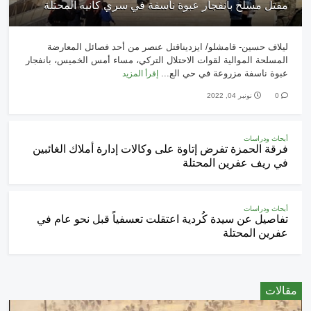
مقتل مسلح بانفجار عبوة ناسفة في سري كانيه المحتلة
ليلاف حسين- قامشلو/ ايزديناقتل عنصر من أحد فصائل المعارضة
المسلحة الموالية لقوات الاحتلال التركي، مساء أمس الخميس، بانفجار
عبوة ناسفة مزروعة في حي الع...
إقرأ المزيد
0
نونبر 04, 2022
أبحاث ودراسات
فرقة الحمزة تفرض إتاوة على وكالات إدارة أملاك الغائبين
في ريف عفرين المحتلة
أبحاث ودراسات
تفاصيل عن سيدة كُردية اعتقلت تعسفياً قبل نحو عام في
عفرين المحتلة
مقالات