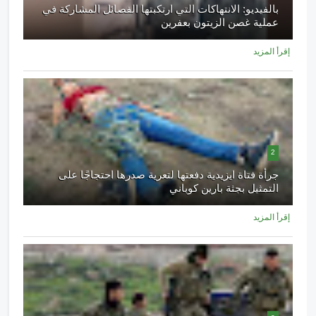
بالفيديو: الانتهاكات التي ارتكبتها الفصائل المشاركة في
عملية غصن الزيتون بعفرين
إقرأ المزيد
2
جرأة فتاة ايزيدية دفعتها لتعرية صدرها احتجاجًا على
التمثيل بجثة بارين كوباني
إقرأ المزيد