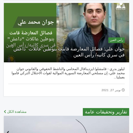
رأس العين
جوان علي: فصائل المعارضة قامت بتوطين عائلات "داعش"
في سري كانيه/ رأس العين
ليلوز بدري - قامشلو/ ايزديناقال المحامي والناشط الحقوقي والقانوني جوان
محمد علي، إن مسلحي المعارضة السورية الموالية لقوات الاحتلال التركي قاموا
بعمليا...
نونبر 27, 2021
تقارير وتحقيقات عامة
مشاهدة الكل