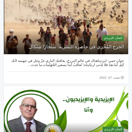
الشأن الإيزيدي
الجرح المُخْزي في خاصرة البشرية؛ سنجار/ شِنْكال
جوان حمي- ايزديناهناك في عالم البرزخ، يعاقبك الباري عزّ وجل في جهنمه لأنك
آثِمٌ، أما هنا فلا لِذَنبٍ ارتكبناه؛ نُعاقَبُ أبداً بسعير الجُهَنّمات.ما حدث...
غشت 07, 2022
الشأن الإيزيدي