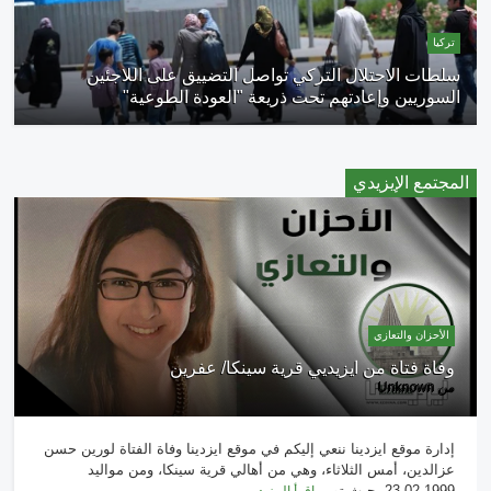
تركيا
سلطات الاحتلال التركي تواصل التضييق على اللاجئين
السوريين وإعادتهم تحت ذريعة "العودة الطوعية"
المجتمع الإيزيدي
الأحزان والتعازي
وفاة فتاة من ايزيديي قرية سينكا/ عفرين
من
Unknown
إدارة موقع ايزدينا ننعي إليكم في موقع ايزدينا وفاة الفتاة لورين حسن
عزالدين، أمس الثلاثاء، وهي من أهالي قرية سينكا، ومن مواليد
23.02.1999، حيث تو...