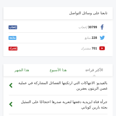
تابعنا على وسائل التواصل
30799
إعجاب
إعجاب
228
متابع
متابعة
701
مشترك
إشترك
الأكثر قراءة
هذا الأسبوع
هذا الشهر
بالفيديو: الانتهاكات التي ارتكبتها الفصائل المشاركة في عملية
غصن الزيتون بعفرين
جرأة فتاة ايزيدية دفعتها لتعرية صدرها احتجاجًا على التمثيل
بجثة بارين كوباني