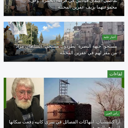
تفاصيل اعتقال قياديين في فرقة "الحمزة" وحل
مجموعتهما بريف عفرين المحتلة
أخبار عامة
مسلحو "جبهة النصرة" يطردون مسلحي "السلطان مراد"
من مقر لهم في عفرين المحتلة
لقاءات
رأس العين
آرا كشيشيان: انتهاكات الفصائل في سري كانيه دفعت سكانها
للنزوح والهجرة