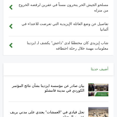
مسلحو الجيش الحر ينحرون مسناً في عفرين لرفضه الخروج
من منزله
تفاصيل عن وضع العائلة الإيزيدية التي تعرضت للاعتداء في
ألمانيا
شاب إيزيدي كان مختطفًا لدى "داعش" يكشف لـ ايزدينا
معلومات مهمة خلال رحلة اختطافه
أضيف حديثا
بيان صادر عن مؤسسة ايزدينا بشأن نتائج المؤتمر
الكوردي في مدينة قامشلو
نجل قيادي في "العمشات" يعتدي على مدني بريف
عفرين المحتلة