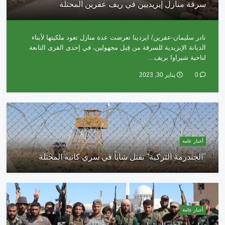
سرقة منازل إيزيديين في ريف عفرين المحتلة
نادر سليمان-عفرين/ ايزدينا تعرضت عدة منازل تعود ملكيتها لأبناء
الديانة الإيزيدية للسرقة من قِبل مجهولين، في إحدى القرى التابعة
لناحية شيراوا بريف...
0
يناير 30, 2023
أخبار عامة
"الجندرمة التركية" تقتل شاباً في سري كانيه المحتلة
أخبار عامة