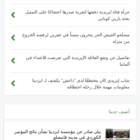
جرأة فتاة ايزيدية دفعتها لتعرية صدرها احتجاجًا على التمثيل
بجثة بارين كوباني
مسلحو الجيش الحر ينحرون مسناً في عفرين لرفضه الخروج
من منزله
تفاصيل عن وضع العائلة الإيزيدية التي تعرضت للاعتداء في
ألمانيا
شاب إيزيدي كان مختطفًا لدى "داعش" يكشف لـ ايزدينا
معلومات مهمة خلال رحلة اختطافه
أضيف حديثا
بيان صادر عن مؤسسة ايزدينا بشأن نتائج المؤتمر
الكوردي في مدينة قامشلو