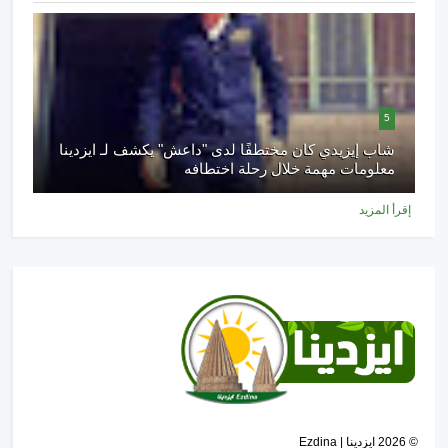
5
شاب إيزيدي كان مختطفًا لدى "داعش" يكشف لـ ايزدينا
معلومات مهمة خلال رحلة اختطافه
إقرأ المزيد
©
2026
ايزدينا | Ezdina