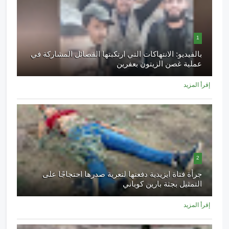
1
بالفيديو: الانتهاكات التي ارتكبتها الفصائل المشاركة في
عملية غصن الزيتون بعفرين
إقرأ المزيد
2
جرأة فتاة ايزيدية دفعتها لتعرية صدرها احتجاجًا على
التمثيل بجثة بارين كوباني
إقرأ المزيد