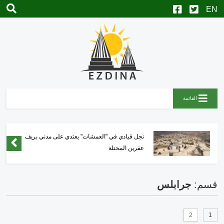
القائمة
نجل قيادي في "العمشات" يعتدي على مدني بريف
عفرين المحتلة
قسم:
جرابلس
2
1