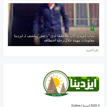
5
شاب إيزيدي كان مختطفًا لدى "داعش" يكشف لـ ايزدينا
معلومات مهمة خلال رحلة اختطافه
إقرأ المزيد
©
2026
ايزدينا | Ezdina