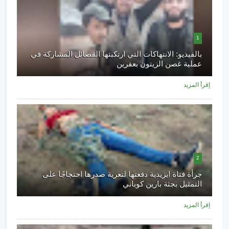
1
بالفيديو: الانتهاكات التي ارتكبتها الفصائل المشاركة في
عملية غصن الزيتون بعفرين
إقرأ المزيد
2
جرأة فتاة ايزيدية دفعتها لتعرية صدرها احتجاجًا على
التمثيل بجثة بارين كوباني
إقرأ المزيد