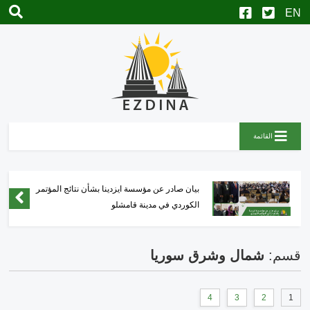
القائمة
نجل قيادي في "العمشات" يعتدي على مدني بريف
عفرين المحتلة
قسم:
شمال وشرق سوريا
4
3
2
1