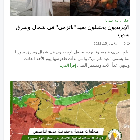
أخبار إيزيدي سوريا
الإيزيديون يحتفلون بعيد "باتزمي" في شمال وشرق
سوريا
0
يناير 15, 2022
ليلوز بدري- قامشلو/ ايزدينايحتفل الإيزيديون في شمال وشرق سوريا
بما يسمى "عيد باتزمي"، والتي بدأت طقوسها يوم الأحد الفائت،
وتنتهي غداً الأحد.وتستمر الط...
إقرأ المزيد