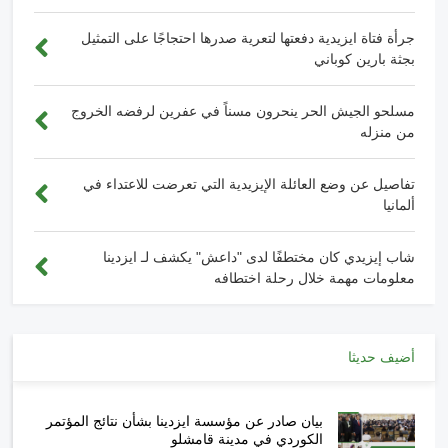
جرأة فتاة ايزيدية دفعتها لتعرية صدرها احتجاجًا على التمثيل
بجثة بارين كوباني
مسلحو الجيش الحر ينحرون مسناً في عفرين لرفضه الخروج
من منزله
تفاصيل عن وضع العائلة الإيزيدية التي تعرضت للاعتداء في
ألمانيا
شاب إيزيدي كان مختطفًا لدى "داعش" يكشف لـ ايزدينا
معلومات مهمة خلال رحلة اختطافه
أضيف حديثا
بيان صادر عن مؤسسة ايزدينا بشأن نتائج المؤتمر
الكوردي في مدينة قامشلو