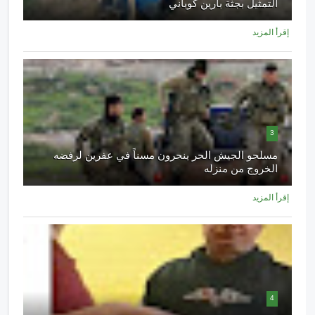
التمثيل بجثة بارين كوباني
إقرأ المزيد
3
مسلحو الجيش الحر ينحرون مسناً في عفرين لرفضه
الخروج من منزله
إقرأ المزيد
4