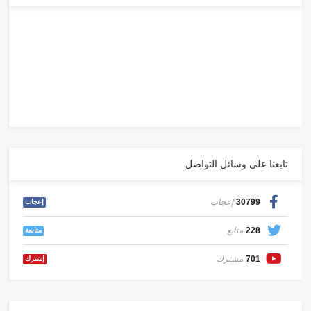
تابعنا على وسائل التواصل
30799
إعجاب
إعجاب
228
متابع
متابعة
701
مشترك
إشترك