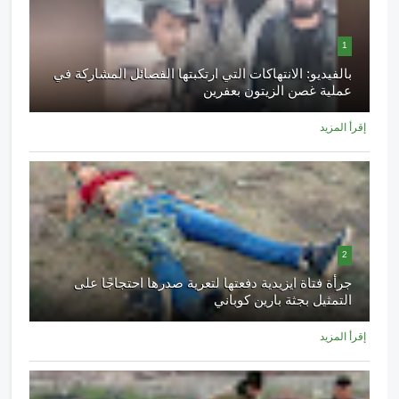
1
بالفيديو: الانتهاكات التي ارتكبتها الفصائل المشاركة في
عملية غصن الزيتون بعفرين
إقرأ المزيد
2
جرأة فتاة ايزيدية دفعتها لتعرية صدرها احتجاجًا على
التمثيل بجثة بارين كوباني
إقرأ المزيد