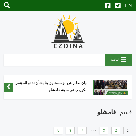
القائمة
نجل قيادي في "العمشات" يعتدي على مدني بريف
عفرين المحتلة
قسم:
قامشلو
...
9
8
7
3
2
1