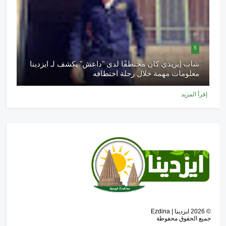
5
شاب إيزيدي كان مختطفًا لدى "داعش" يكشف لـ ايزدينا
معلومات مهمة خلال رحلة اختطافه
إقرأ المزيد
©
2026
ايزدينا | Ezdina
جميع الحقوق محفوظة