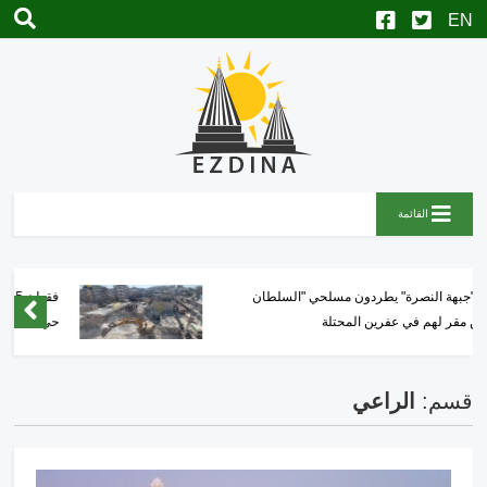
القائمة
فقدان 15 شخصاً لحياتهم بانهيار مبنى سكني في
حي الشيخ مقصود بحلب
قسم:
الراعي