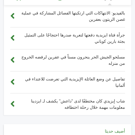
بالفيديو: الانتهاكات التي ارتكبتها الفصائل المشاركة في عملية
غصن الزيتون بعفرين
جرأة فتاة ايزيدية دفعتها لتعرية صدرها احتجاجًا على التمثيل
بجثة بارين كوباني
مسلحو الجيش الحر ينحرون مسناً في عفرين لرفضه الخروج
من منزله
تفاصيل عن وضع العائلة الإيزيدية التي تعرضت للاعتداء في
ألمانيا
شاب إيزيدي كان مختطفًا لدى "داعش" يكشف لـ ايزدينا
معلومات مهمة خلال رحلة اختطافه
أضيف حديثا