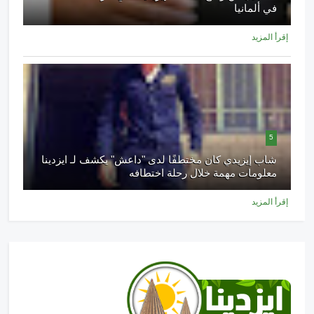
في ألمانيا
إقرأ المزيد
5
شاب إيزيدي كان مختطفًا لدى "داعش" يكشف لـ ايزدينا
معلومات مهمة خلال رحلة اختطافه
إقرأ المزيد