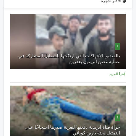
الأكثر شهرة
1
بالفيديو: الانتهاكات التي ارتكبتها الفصائل المشاركة في
عملية غصن الزيتون بعفرين
إقرأ المزيد
2
جرأة فتاة ايزيدية دفعتها لتعرية صدرها احتجاجًا على
التمثيل بجثة بارين كوباني