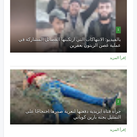
1
بالفيديو: الانتهاكات التي ارتكبتها الفصائل المشاركة في
عملية غصن الزيتون بعفرين
إقرأ المزيد
2
جرأة فتاة ايزيدية دفعتها لتعرية صدرها احتجاجًا على
التمثيل بجثة بارين كوباني
إقرأ المزيد