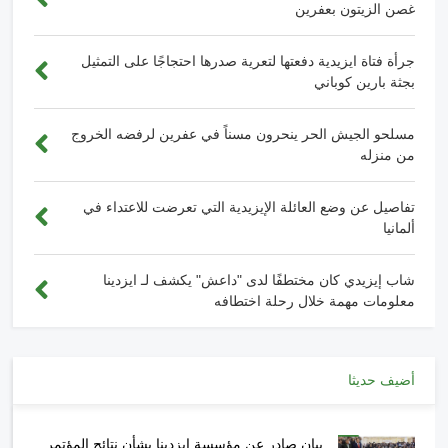
غصن الزيتون بعفرين
جرأة فتاة ايزيدية دفعتها لتعرية صدرها احتجاجًا على التمثيل
بجثة بارين كوباني
مسلحو الجيش الحر ينحرون مسناً في عفرين لرفضه الخروج
من منزله
تفاصيل عن وضع العائلة الإيزيدية التي تعرضت للاعتداء في
ألمانيا
شاب إيزيدي كان مختطفًا لدى "داعش" يكشف لـ ايزدينا
معلومات مهمة خلال رحلة اختطافه
أضيف حديثا
بيان صادر عن مؤسسة ايزدينا بشأن نتائج المؤتمر