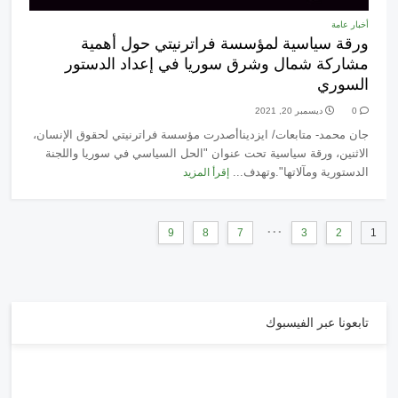
أخبار عامة
ورقة سياسية لمؤسسة فراترنيتي حول أهمية
مشاركة شمال وشرق سوريا في إعداد الدستور
السوري
0
ديسمبر 20, 2021
جان محمد- متابعات/ ايزديناأصدرت مؤسسة فراترنيتي لحقوق الإنسان،
الاثنين، ورقة سياسية تحت عنوان "الحل السياسي في سوريا واللجنة
الدستورية ومآلاتها".وتهدف...
إقرأ المزيد
...
9
8
7
3
2
1
تابعونا عبر الفيسبوك