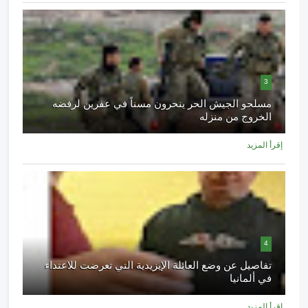
3
مسلحو الجيش الحر ينحرون مسناً في عفرين لرفضه
الخروج من منزله
إقرأ المزيد
4
تفاصيل عن وضع العائلة الإيزيدية التي تعرضت للاعتداء
في ألمانيا
إقرأ المزيد