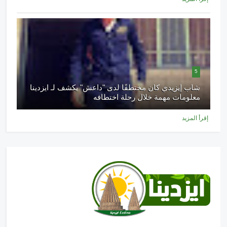
5
شاب إيزيدي كان مختطفًا لدى "داعش" يكشف لـ ايزدينا
معلومات مهمة خلال رحلة اختطافه
إقرأ المزيد