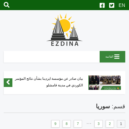
القائمة
نجل قيادي في "العمشات" يعتدي على مدني بريف
عفرين المحتلة
قسم:
سوريا
...
9
8
7
3
2
1