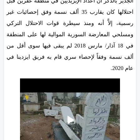
الجدير بالذكر أن أعداد الإيزيديين في منطقة عفرين قبل
احتلالها كان يقارب 35 ألف نسمة وفق إحصائيات غير
رسمية، إلاَّ أنه ومنذ سيطرة قوات الاحتلال التركي
ومسلحي المعارضة السورية الموالية لها على المنطقة
في 18 آذار/ مارس 2018 لم يبقى فيها سوى أقل من
ألف نسمة وفقاً لإحصاء سري قام به فريق ايزدينا في
عام 2020.