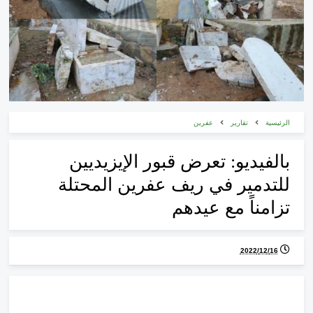
الرئيسية
تقارير
عفرين
بالفيديو: تعرض قبور الإيزيديين
للتدمير في ريف عفرين المحتلة
تزامناً مع عيدهم
16‏/12‏/2022