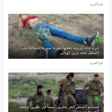
إقرأ المزيد
2
جرأة فتاة ايزيدية دفعتها لتعرية صدرها احتجاجًا على
التمثيل بجثة بارين كوباني
إقرأ المزيد
3
مسلحو الجيش الحر ينحرون مسناً في عفرين لرفضه
الخروج من منزله