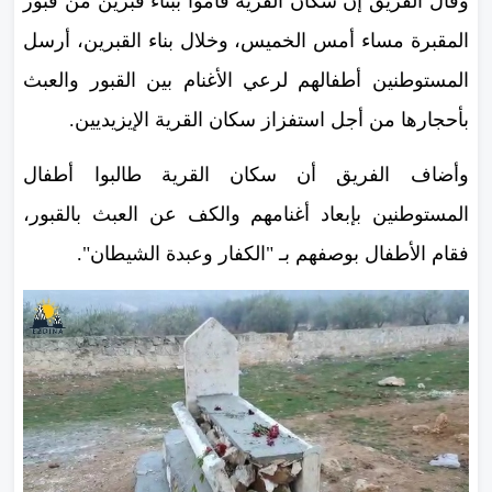
وقال الفريق إن سكان القرية قاموا ببناء قبرين من قبور
المقبرة مساء أمس الخميس، وخلال بناء القبرين، أرسل
المستوطنين أطفالهم لرعي الأغنام بين القبور والعبث
بأحجارها من أجل استفزاز سكان القرية الإيزيديين.
وأضاف الفريق أن سكان القرية طالبوا أطفال
المستوطنين بإبعاد أغنامهم والكف عن العبث بالقبور،
فقام الأطفال بوصفهم بـ "الكفار وعبدة الشيطان".