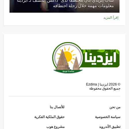
شاب إيزيدي كان مختطفًا لدى "داعش" يكشف لـ ايزدينا
معلومات مهمة خلال رحلة اختطافه
إقرأ المزيد
©
2026
ايزدينا | Ezdina
جميع الحقوق محفوظة
من نحن
للأتصال بنا
سياسة الخصوصية
حقوق الملكية الفكرية
تطبيق الأندرويد
مشروع هوب