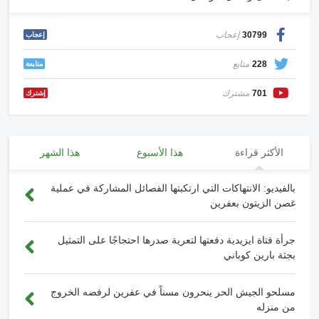
30799
إعجاب
إعجاب
228
متابع
متابعة
701
مشترك
إشترك
الأكثر قراءة
هذا الأسبوع
هذا الشهر
بالفيديو: الانتهاكات التي ارتكبتها الفصائل المشاركة في عملية
غصن الزيتون بعفرين
جرأة فتاة ايزيدية دفعتها لتعرية صدرها احتجاجًا على التمثيل
بجثة بارين كوباني
مسلحو الجيش الحر ينحرون مسناً في عفرين لرفضه الخروج
من منزله