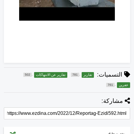
التسميات:
تقارير
تقارير عن الانتهاكات
502
781
عفرين
761
مشاركة: