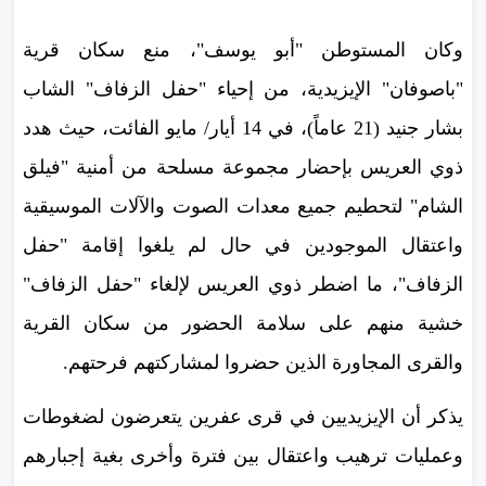
وكان المستوطن "أبو يوسف"، منع سكان قرية
"باصوفان" الإيزيدية، من إحياء "حفل الزفاف" الشاب
بشار جنيد (21 عاماً)، في 14 أيار/ مايو الفائت، حيث هدد
ذوي العريس بإحضار مجموعة مسلحة من أمنية "فيلق
الشام" لتحطيم جميع معدات الصوت والآلات الموسيقية
واعتقال الموجودين في حال لم يلغوا إقامة "حفل
الزفاف"، ما اضطر ذوي العريس لإلغاء "حفل الزفاف"
خشية منهم على سلامة الحضور من سكان القرية
والقرى المجاورة الذين حضروا لمشاركتهم فرحتهم.
يذكر أن الإيزيديين في قرى عفرين يتعرضون لضغوطات
وعمليات ترهيب واعتقال بين فترة وأخرى بغية إجبارهم