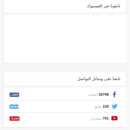
تابعونا عبر الفيسبوك
تابعنا على وسائل التواصل
30799
إعجاب
إعجاب
228
متابع
متابعة
701
مشترك
إشترك