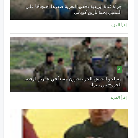
جرأة فتاة ايزيدية دفعتها لتعرية صدرها احتجاجًا على
التمثيل بجثة بارين كوباني
إقرأ المزيد
3
مسلحو الجيش الحر ينحرون مسناً في عفرين لرفضه
الخروج من منزله
إقرأ المزيد