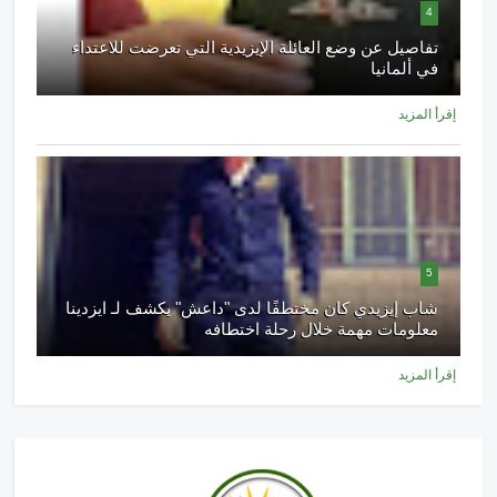
4
تفاصيل عن وضع العائلة الإيزيدية التي تعرضت للاعتداء
في ألمانيا
إقرأ المزيد
5
شاب إيزيدي كان مختطفًا لدى "داعش" يكشف لـ ايزدينا
معلومات مهمة خلال رحلة اختطافه
إقرأ المزيد