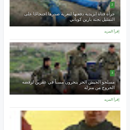
2
جرأة فتاة ايزيدية دفعتها لتعرية صدرها احتجاجًا على
التمثيل بجثة بارين كوباني
إقرأ المزيد
3
مسلحو الجيش الحر ينحرون مسناً في عفرين لرفضه
الخروج من منزله
إقرأ المزيد