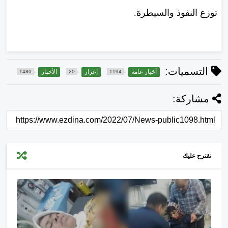
توزع النفوذ والسيطرة.
التسميات:
أخبار عامة
إعزاز
الأخبار
1480
20
1194
مشاركة:
نقترح عليك