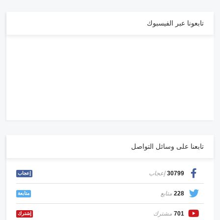
تابعونا عبر الفيسبوك
تابعنا على وسائل التواصل
30799
إعجاب
إعجاب
228
متابع
متابعة
701
مشترك
إشترك