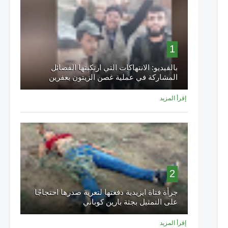
1
بالفيديو: الانتهاكات التي ارتكبتها الفصائل
المشاركة في عملية غصن الزيتون بعفرين
إقرأ المزيد
2
جرأة فتاة ايزيدية دفعتها لتعرية صدرها احتجاجًا
على التمثيل بجثة بارين كوباني
إقرأ المزيد