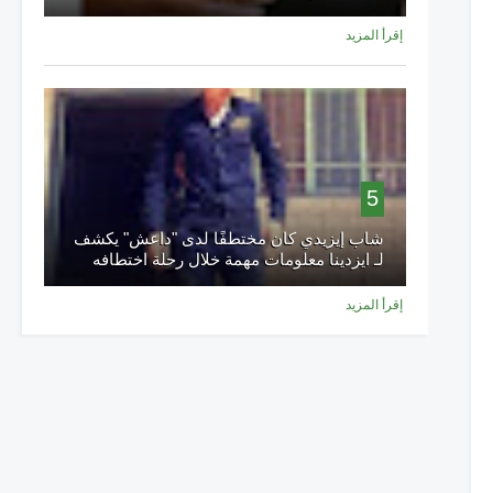
إقرأ المزيد
5
شاب إيزيدي كان مختطفًا لدى "داعش" يكشف
لـ ايزدينا معلومات مهمة خلال رحلة اختطافه
إقرأ المزيد