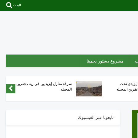
البحث
ب
مشروع دستور يحمينا
لشام" يهددون مدنياً
تفاصيل اعتقال قياديين في فرقة
ة منزله في عفرين
"الحمزة" وحل مجموعتهما بريف
عفرين المحتلة
تابعونا عبر الفيسبوك