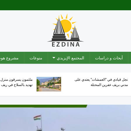
أبحاث و دراسات
المجتمع الإيزيدي
منوعات
مشروع هو
مسلحو "فيلق الشام" يرمون قنبلة
مسلحو "أحرار ا
يدوية على منزل مدني إيزيدي بريف
طالب باستعاد
عفرين المحتلة
المحتلة